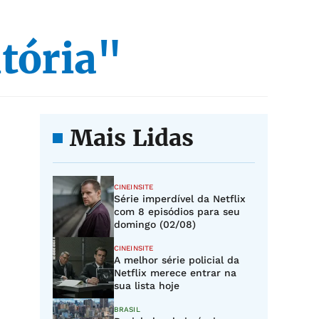
tória"
Mais Lidas
CINEINSITE
Série imperdível da Netflix
com 8 episódios para seu
domingo (02/08)
CINEINSITE
A melhor série policial da
Netflix merece entrar na
sua lista hoje
BRASIL