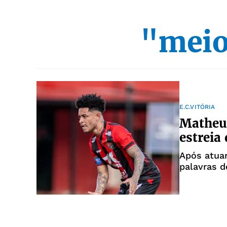
"meio
E.C.VITÓRIA
Matheuz
estreia
Após atuar
palavras d