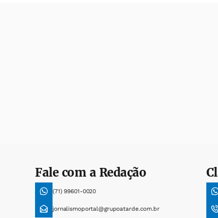
Fale com a Redação
Cl
(71) 99601-0020
jornalismoportal@grupoatarde.com.br