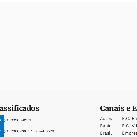
assificados
Canais e E
Autos
E.c. B
(71) 99965-8961
Bahia
E.c. Vi
(71) 2886-2683 / Ramal 8526
Brasil
Empre