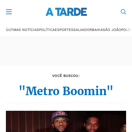
Últimas notícias
ÚLTIMAS NOTÍCIAS
POLÍTICA
ESPORTES
SALVADOR
BAHIA
SÃO JOÃO
POLÍC
VOCÊ BUSCOU:
"Metro Boomin"