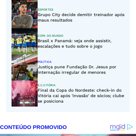
ESPORTES
Grupo City decide demitir treinador após
maus resultados
COPA DO MUNDO
Brasil x Panamá: veja onde assistir,
escalações e tudo sobre o jogo
POLÍTICA
Justiça pune Fundação Dr. Jesus por
internação irregular de menores
E.C.VITÓRIA
Final da Copa do Nordeste: check-in do
Vitória cai após 'invasão' de sócios; clube
se posiciona