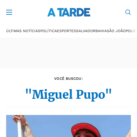
Últimas notícias
ÚLTIMAS NOTÍCIAS
POLÍTICA
ESPORTES
SALVADOR
BAHIA
SÃO JOÃO
POLÍC
VOCÊ BUSCOU:
"Miguel Pupo"