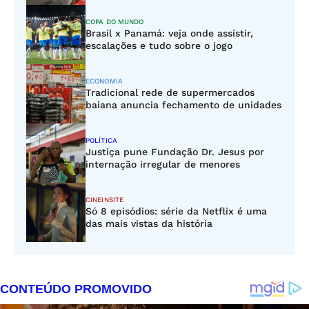
COPA DO MUNDO
Brasil x Panamá: veja onde assistir,
escalações e tudo sobre o jogo
ECONOMIA
Tradicional rede de supermercados
baiana anuncia fechamento de unidades
POLÍTICA
Justiça pune Fundação Dr. Jesus por
internação irregular de menores
CINEINSITE
Só 8 episódios: série da Netflix é uma
das mais vistas da história