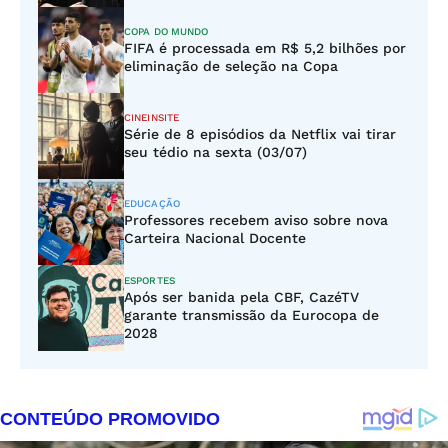
COPA DO MUNDO
FIFA é processada em R$ 5,2 bilhões por
eliminação de seleção na Copa
CINEINSITE
Série de 8 episódios da Netflix vai tirar
seu tédio na sexta (03/07)
EDUCAÇÃO
Professores recebem aviso sobre nova
Carteira Nacional Docente
ESPORTES
Após ser banida pela CBF, CazéTV
garante transmissão da Eurocopa de
2028