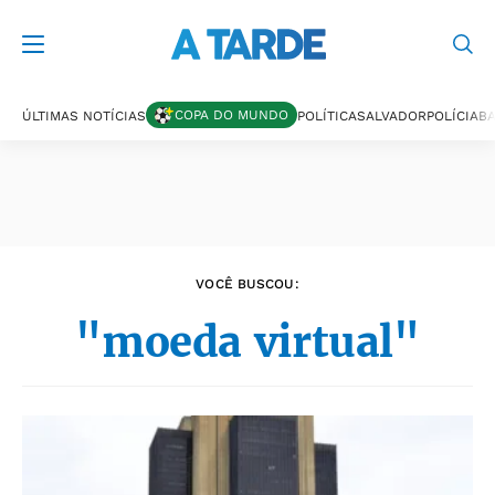
Últimas notícias
COPA DO MUNDO
ÚLTIMAS NOTÍCIAS
POLÍTICA
SALVADOR
POLÍCIA
BA
VOCÊ BUSCOU:
"moeda virtual"