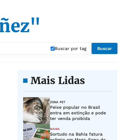
ñez"
Buscar por tag
Buscar
Mais Lidas
ZONA PET
Peixe popular no Brasil
entra em extinção e pode
ter venda proibida
BAHIA
Sortudo na Bahia fatura
prêmio em Mega-Sena de