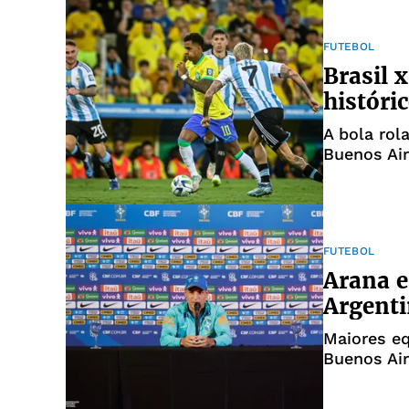
FUTEBOL
Brasil 
histór
A bola rol
Buenos Air
FUTEBOL
Arana e
Argenti
Maiores e
Buenos Air