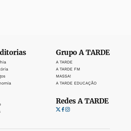
ditorias
Grupo
A TARDE
ahia
A TARDE
tória
A TARDE FM
gos
MASSA!
nomia
A TARDE EDUCAÇÃO
Redes
A TARDE
o
a