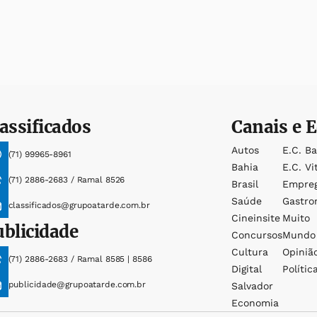
assificados
Canais e E
Autos
E.c. B
(71) 99965-8961
Bahia
E.c. Vi
(71) 2886-2683 / Ramal 8526
Brasil
Empre
Saúde
Gastro
classificados@grupoatarde.com.br
Cineinsite
Muito
ublicidade
Concursos
Mundo
Cultura
Opiniã
(71) 2886-2683 / Ramal 8585 | 8586
Digital
Polític
publicidade@grupoatarde.com.br
Salvador
Economia