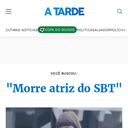
Últimas notícias
COPA DO MUNDO
ÚLTIMAS NOTÍCIAS
POLÍTICA
SALVADOR
POLÍCIA
BA
VOCÊ BUSCOU:
"Morre atriz do SBT"