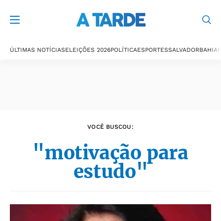
Últimas notícias
ÚLTIMAS NOTÍCIAS
ELEIÇÕES 2026
POLÍTICA
ESPORTES
SALVADOR
BAHIA
P
VOCÊ BUSCOU:
"motivação para
estudo"