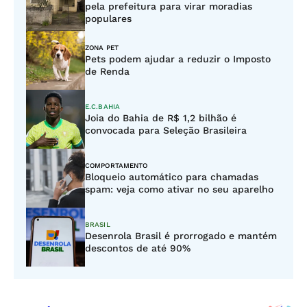
pela prefeitura para virar moradias
populares
ZONA PET
Pets podem ajudar a reduzir o Imposto
de Renda
E.C.BAHIA
Joia do Bahia de R$ 1,2 bilhão é
convocada para Seleção Brasileira
COMPORTAMENTO
Bloqueio automático para chamadas
spam: veja como ativar no seu aparelho
BRASIL
Desenrola Brasil é prorrogado e mantém
descontos de até 90%