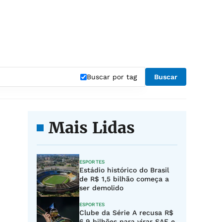
Buscar por tag
Buscar
Mais Lidas
ESPORTES
Estádio histórico do Brasil
de R$ 1,5 bilhão começa a
ser demolido
ESPORTES
Clube da Série A recusa R$
6,9 bilhões para virar SAF e