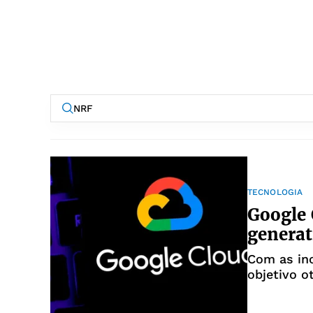
TECNOLOGIA
Google 
generat
Com as ino
objetivo o
como em a