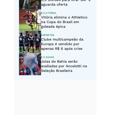
aguarda oferta
E.C.VITÓRIA
Vitória elimina o Athletico
na Copa do Brasil em
goleada épica
ESPORTES
Clube multicampeão da
Europa é vendido por
apenas R$ 6 após crise
E.C.BAHIA
Joias do Bahia serão
avaliadas por Ancelotti na
Seleção Brasileira