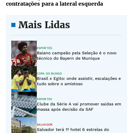
contratações para a lateral esquerda
Mais Lidas
ESPORTES
Baiano campeão pela Seleção é o novo
técnico do Bayern de Munique
COPA DO MUNDO
Brasil x Egito: onde assistir, escalações e
tudo sobre o amistoso
ESPORTES
Clube da Série A vai promover saídas em
massa após decisão da SAF
SALVADOR
Salvador terá 1º hotel 6 estrelas do