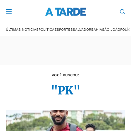
Últimas notícias
ÚLTIMAS NOTÍCIAS
POLÍTICA
ESPORTES
SALVADOR
BAHIA
SÃO JOÃO
POLÍC
VOCÊ BUSCOU:
"PK"