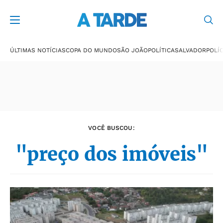
Últimas notícias
ÚLTIMAS NOTÍCIAS
COPA DO MUNDO
SÃO JOÃO
POLÍTICA
SALVADOR
POLÍC
VOCÊ BUSCOU:
"preço dos imóveis"