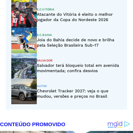
E.C.VITÓRIA
Atacante do Vitória é eleito o melhor
jogador da Copa do Nordeste 2026
E.C.BAHIA
Joia do Bahia decide de novo e brilha
pela Seleção Brasileira Sub-17
SALVADOR
Salvador terá bloqueio total em avenida
movimentada; confira desvios
AUTOS
Chevrolet Tracker 2027: veja o que
mudou, versões e preços no Brasil