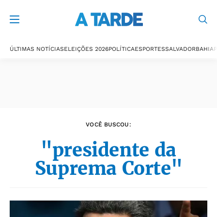
Últimas notícias
ÚLTIMAS NOTÍCIAS
ELEIÇÕES 2026
POLÍTICA
ESPORTES
SALVADOR
BAHIA
P
VOCÊ BUSCOU:
"presidente da
Suprema Corte"