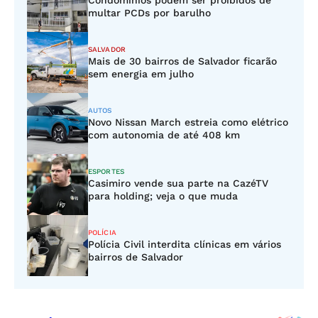
Condomínios podem ser proibidos de
multar PCDs por barulho
SALVADOR
Mais de 30 bairros de Salvador ficarão
sem energia em julho
AUTOS
Novo Nissan March estreia como elétrico
com autonomia de até 408 km
ESPORTES
Casimiro vende sua parte na CazéTV
para holding; veja o que muda
POLÍCIA
Polícia Civil interdita clínicas em vários
bairros de Salvador