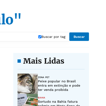
ulo"
Buscar por tag
Buscar
Mais Lidas
ZONA PET
Peixe popular no Brasil
entra em extinção e pode
ter venda proibida
BAHIA
Sortudo na Bahia fatura
prêmio em Mega-Sena de