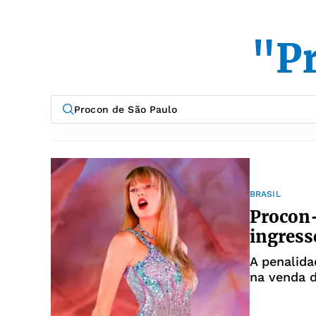
"Pr
BRASIL
Procon-
ingress
A penalida
na venda 
2023