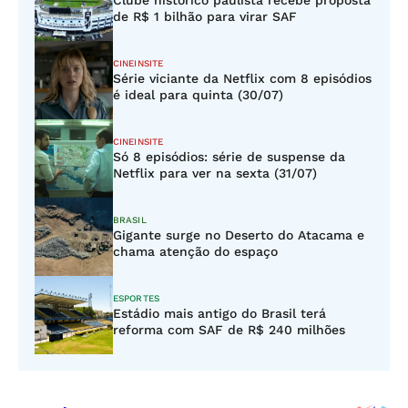
Clube histórico paulista recebe proposta
de R$ 1 bilhão para virar SAF
CINEINSITE
Série viciante da Netflix com 8 episódios
é ideal para quinta (30/07)
CINEINSITE
Só 8 episódios: série de suspense da
Netflix para ver na sexta (31/07)
BRASIL
Gigante surge no Deserto do Atacama e
chama atenção do espaço
ESPORTES
Estádio mais antigo do Brasil terá
reforma com SAF de R$ 240 milhões