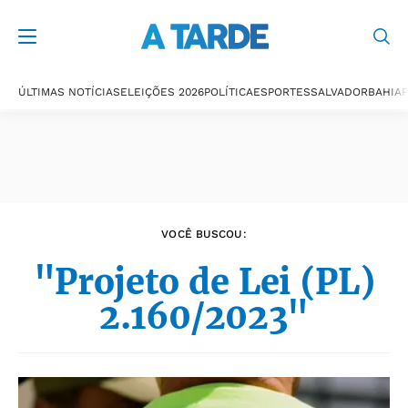
Últimas notícias
ÚLTIMAS NOTÍCIAS
ELEIÇÕES 2026
POLÍTICA
ESPORTES
SALVADOR
BAHIA
P
VOCÊ BUSCOU:
"Projeto de Lei (PL)
2.160/2023"