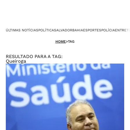
ÚLTIMAS NOTÍCIAS
POLÍTICA
SALVADOR
BAHIA
ESPORTES
POLÍCIA
ENTRET
HOME
>
TAG
RESULTADO PARA A TAG:
Queiroga