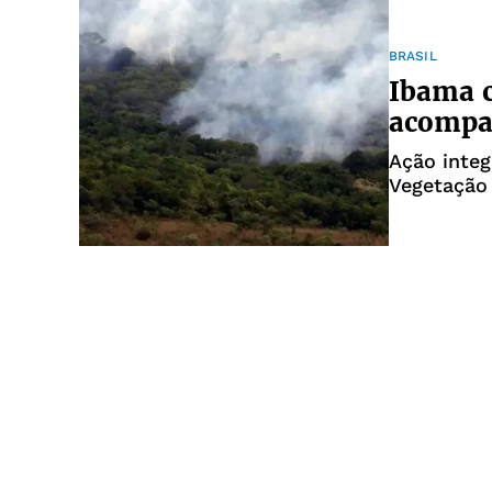
BRASIL
Ibama c
acompa
Ação integ
Vegetação