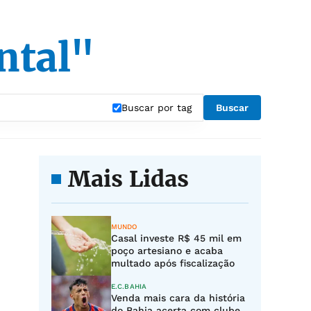
ntal"
Buscar por tag
Buscar
Mais Lidas
MUNDO
Casal investe R$ 45 mil em
poço artesiano e acaba
multado após fiscalização
E.C.BAHIA
Venda mais cara da história
do Bahia acerta com clube