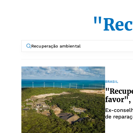
"Rec
BRASIL
"Recupe
favor",
Ex-conselh
de reparaç
empresas