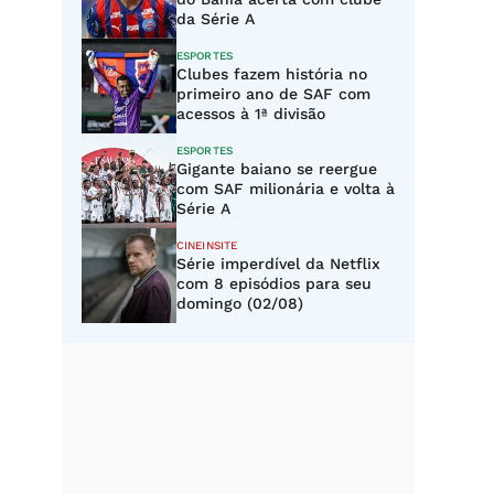
da Série A
ESPORTES
Clubes fazem história no
primeiro ano de SAF com
acessos à 1ª divisão
ESPORTES
Gigante baiano se reergue
com SAF milionária e volta à
Série A
CINEINSITE
Série imperdível da Netflix
com 8 episódios para seu
domingo (02/08)