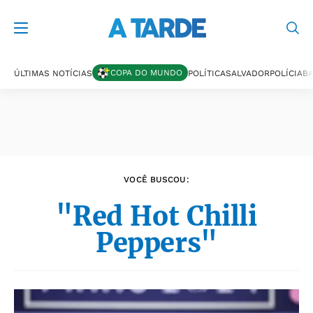
Últimas notícias
COPA DO MUNDO
ÚLTIMAS NOTÍCIAS
POLÍTICA
SALVADOR
POLÍCIA
BA
VOCÊ BUSCOU:
"Red Hot Chilli
Peppers"