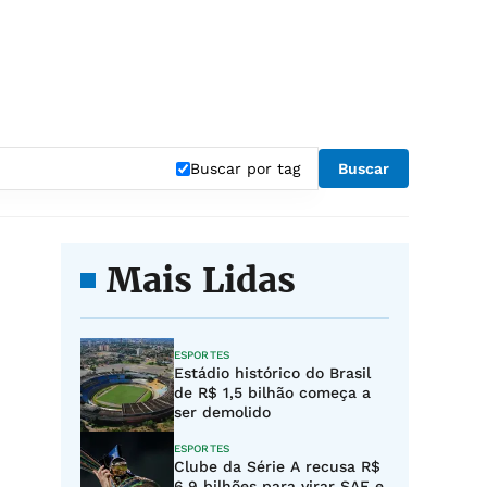
Buscar por tag
Buscar
Mais Lidas
ESPORTES
Estádio histórico do Brasil
de R$ 1,5 bilhão começa a
ser demolido
ESPORTES
Clube da Série A recusa R$
6,9 bilhões para virar SAF e