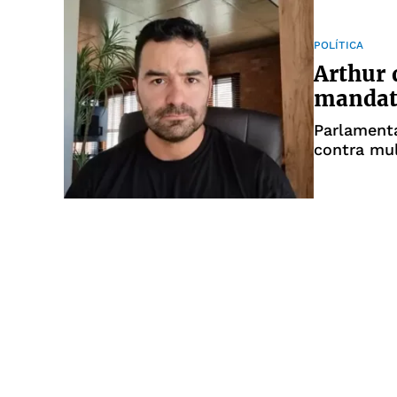
POLÍTICA
Arthur 
mandat
Parlamenta
contra mu