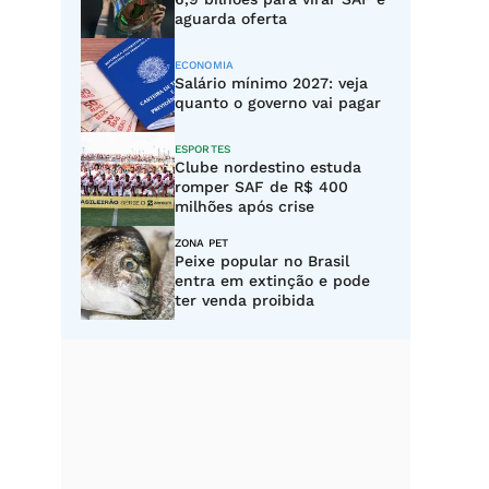
aguarda oferta
ECONOMIA
Salário mínimo 2027: veja
quanto o governo vai pagar
ESPORTES
Clube nordestino estuda
romper SAF de R$ 400
milhões após crise
ZONA PET
Peixe popular no Brasil
entra em extinção e pode
ter venda proibida