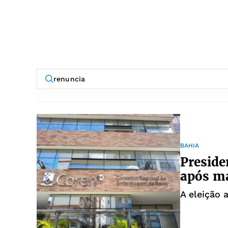
BAHIA
Preside
após ma
A eleição 