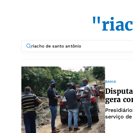
"ria
BAHIA
Disputa
gera co
Presidiár
serviço de