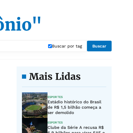
ônio"
Buscar por tag
Buscar
Mais Lidas
ESPORTES
Estádio histórico do Brasil
de R$ 1,5 bilhão começa a
ser demolido
ESPORTES
Clube da Série A recusa R$
6,9 bilhões para virar SAF e