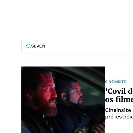
CINEINSITE
‘Covil 
os film
Cineinsite
pré-estrei
Salvador