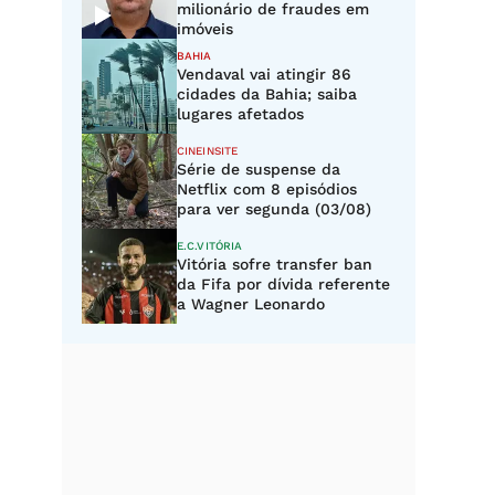
milionário de fraudes em
imóveis
BAHIA
Vendaval vai atingir 86
cidades da Bahia; saiba
lugares afetados
CINEINSITE
Série de suspense da
Netflix com 8 episódios
para ver segunda (03/08)
E.C.VITÓRIA
Vitória sofre transfer ban
da Fifa por dívida referente
a Wagner Leonardo