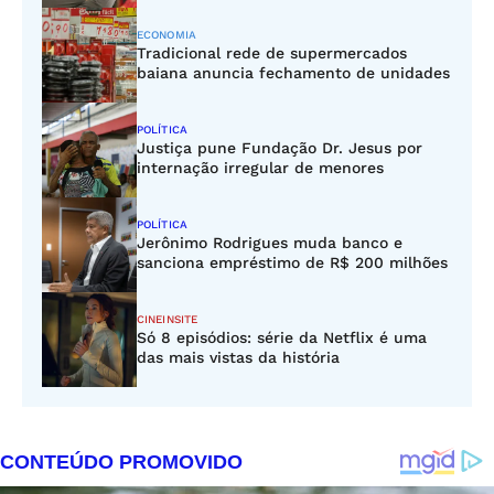
ECONOMIA
Tradicional rede de supermercados
baiana anuncia fechamento de unidades
POLÍTICA
Justiça pune Fundação Dr. Jesus por
internação irregular de menores
POLÍTICA
Jerônimo Rodrigues muda banco e
sanciona empréstimo de R$ 200 milhões
CINEINSITE
Só 8 episódios: série da Netflix é uma
das mais vistas da história