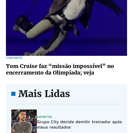
CINEINSITE
Tom Cruise faz “missão impossível” no
encerramento da Olimpíada; veja
Mais Lidas
ESPORTES
Grupo City decide demitir treinador após
maus resultados