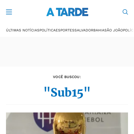
Últimas notícias
ÚLTIMAS NOTÍCIAS
POLÍTICA
ESPORTES
SALVADOR
BAHIA
SÃO JOÃO
POLÍC
VOCÊ BUSCOU:
"Sub15"