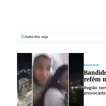
SALVADOR
Bandido
refém n
Região tem
provocada