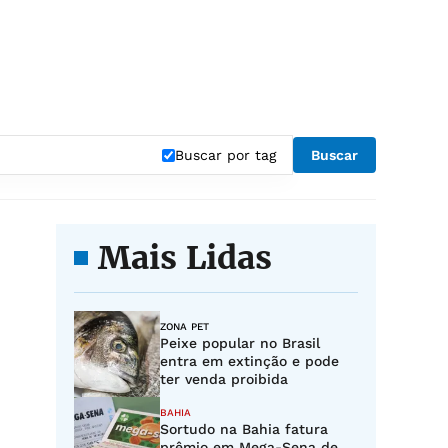
"
Buscar por tag
Buscar
Mais Lidas
ZONA PET
Peixe popular no Brasil
entra em extinção e pode
ter venda proibida
BAHIA
Sortudo na Bahia fatura
prêmio em Mega-Sena de