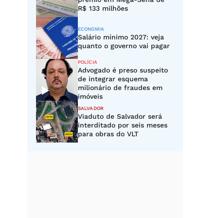
R$ 133 milhões
ECONOMIA
Salário mínimo 2027: veja
quanto o governo vai pagar
POLÍCIA
Advogado é preso suspeito
de integrar esquema
milionário de fraudes em
imóveis
SALVADOR
Viaduto de Salvador será
interditado por seis meses
para obras do VLT