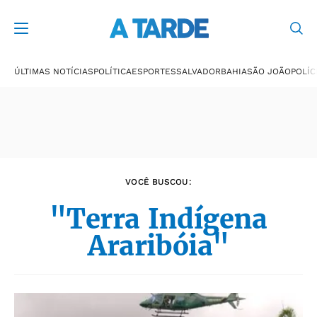
Últimas notícias
ÚLTIMAS NOTÍCIAS
POLÍTICA
ESPORTES
SALVADOR
BAHIA
SÃO JOÃO
POLÍC
VOCÊ BUSCOU:
"Terra Indígena
Araribóia"