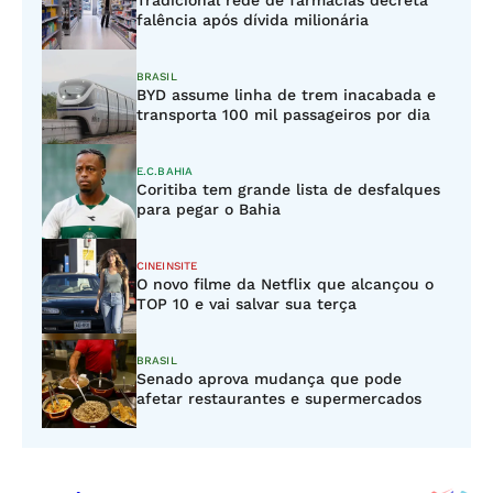
Tradicional rede de farmácias decreta
falência após dívida milionária
BRASIL
BYD assume linha de trem inacabada e
transporta 100 mil passageiros por dia
E.C.BAHIA
Coritiba tem grande lista de desfalques
para pegar o Bahia
CINEINSITE
O novo filme da Netflix que alcançou o
TOP 10 e vai salvar sua terça
BRASIL
Senado aprova mudança que pode
afetar restaurantes e supermercados