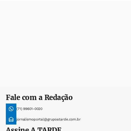
Fale com a Redação
(71) 99601-0020
jornalismoportal@grupoatarde.com.br
Assine
A TARDE