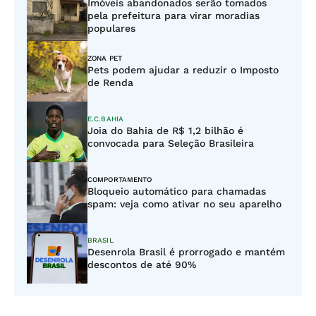
Imóveis abandonados serão tomados
pela prefeitura para virar moradias
populares
ZONA PET
Pets podem ajudar a reduzir o Imposto
de Renda
E.C.BAHIA
Joia do Bahia de R$ 1,2 bilhão é
convocada para Seleção Brasileira
COMPORTAMENTO
Bloqueio automático para chamadas
spam: veja como ativar no seu aparelho
BRASIL
Desenrola Brasil é prorrogado e mantém
descontos de até 90%