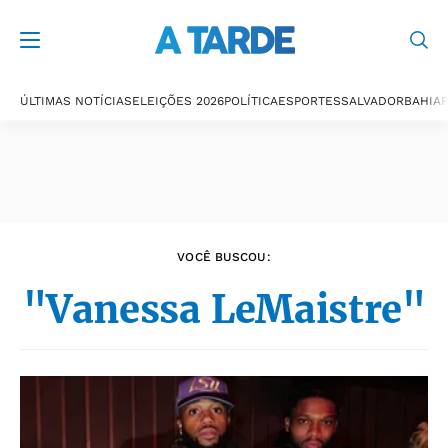
Últimas notícias
ÚLTIMAS NOTÍCIAS
ELEIÇÕES 2026
POLÍTICA
ESPORTES
SALVADOR
BAHIA
P
VOCÊ BUSCOU:
"Vanessa LeMaistre"