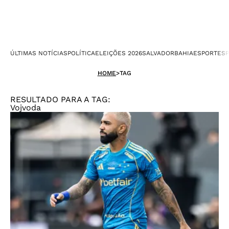
ÚLTIMAS NOTÍCIAS
POLÍTICA
ELEIÇÕES 2026
SALVADOR
BAHIA
ESPORTES
P
HOME
>
TAG
RESULTADO PARA A TAG:
Vojvoda