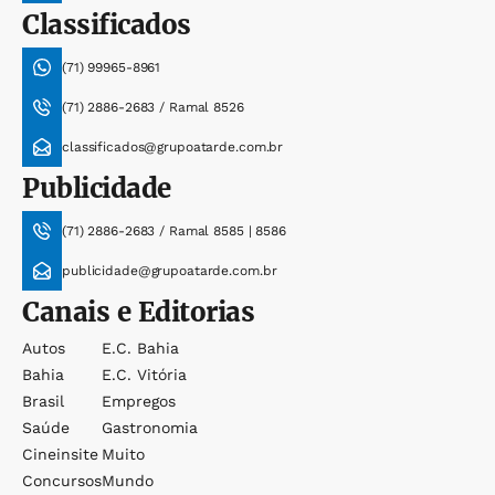
Classificados
(71) 99965-8961
(71) 2886-2683 / Ramal 8526
classificados@grupoatarde.com.br
Publicidade
(71) 2886-2683 / Ramal 8585 | 8586
publicidade@grupoatarde.com.br
Canais e Editorias
Autos
E.c. Bahia
Bahia
E.c. Vitória
Brasil
Empregos
Saúde
Gastronomia
Cineinsite
Muito
Concursos
Mundo