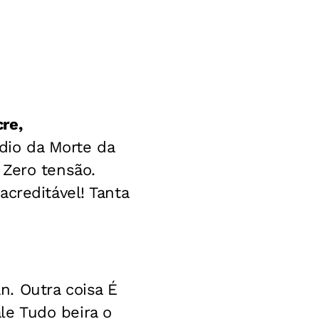
re,
io da Morte da
 Zero tensão.
creditável! Tanta
. Outra coisa É
e Tudo beira o