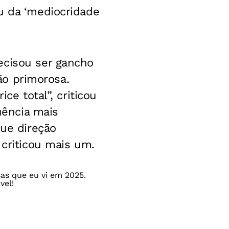
u da ‘mediocridade
ecisou ser gancho
ção primorosa.
ce total”, criticou
ência mais
Que direção
 criticou mais um.
s que eu vi em 2025.
vel!