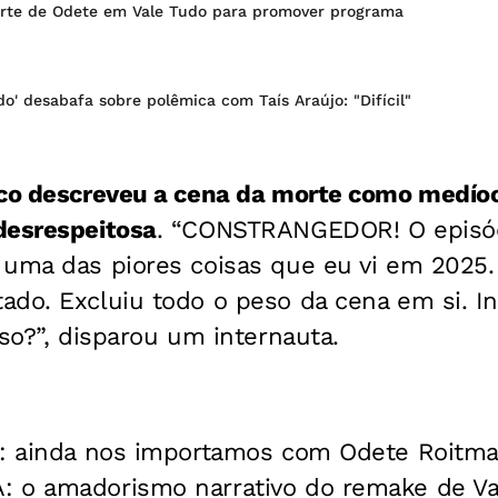
rte de Odete em Vale Tudo para promover programa
udo' desabafa sobre polêmica com Taís Araújo: "Difícil"
co descreveu a cena da morte como medíoc
desrespeitosa
. “CONSTRANGEDOR! O episód
 uma das piores coisas que eu vi em 2025.
do. Excluiu todo o peso da cena em si. Ina
sso?”, disparou um internauta.
a: ainda nos importamos com Odete Roitman
 o amadorismo narrativo do remake de Val