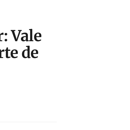
: Vale
te de