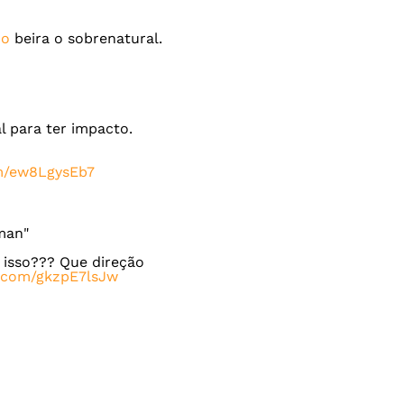
do
beira o sobrenatural.
l para ter impacto.
om/ew8LgysEb7
man"
 isso??? Que direção
r.com/gkzpE7lsJw