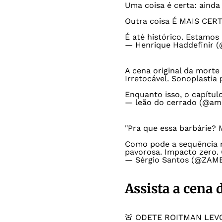
Uma coisa é certa: aind
Outra coisa É MAIS CER
É até histórico. Estamo
— Henrique Haddefinir (
A cena original da morte
Irretocável. Sonoplastia 
Enquanto isso, o capítulo
— leão do cerrado (@am
"Pra que essa barbárie?
Como pode a sequência m
pavorosa. Impacto zero. 
— Sérgio Santos (@ZA
Assista a cena
🚨 ODETE ROITMAN LEVO