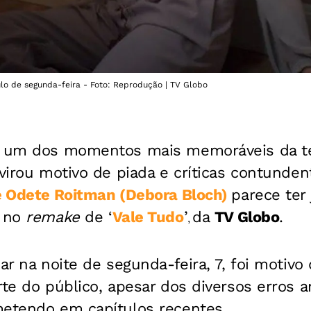
o de segunda-feira - Foto: Reprodução | TV Globo
r um dos momentos mais memoráveis da t
 virou motivo de piada e críticas contunde
 Odete Roitman (Debora Bloch)
parece ter
l no
remake
de
‘
Vale Tudo
’
da
TV Globo
.
,
 ar na noite de segunda-feira, 7, foi motivo
rte do público, apesar dos diversos erros
metendo em capítulos recentes.