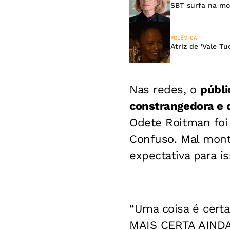
SBT surfa na mo
POLÊMICA
Atriz de 'Vale T
Nas redes, o
públi
constrangedora e 
Odete Roitman foi
Confuso. Mal monta
expectativa para i
“Uma coisa é cert
MAIS CERTA AINDA: