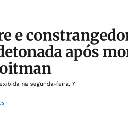
e e constrangedor
detonada após mor
Roitman
exibida na segunda-feira, 7
es