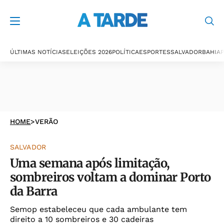
ÚLTIMAS NOTÍCIAS
ELEIÇÕES 2026
POLÍTICA
ESPORTES
SALVADOR
BAHIA
P
HOME
>
VERÃO
SALVADOR
Uma semana após limitação,
sombreiros voltam a dominar Porto
da Barra
Semop estabeleceu que cada ambulante tem
direito a 10 sombreiros e 30 cadeiras