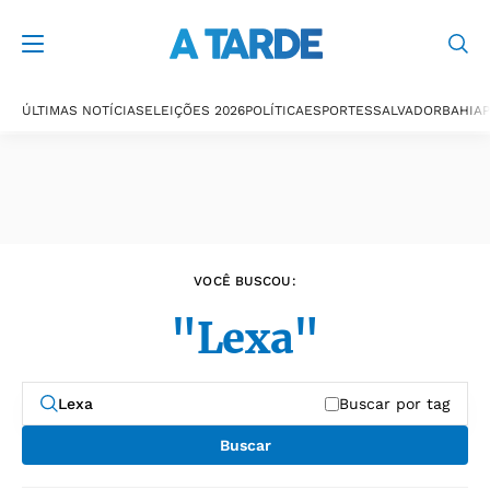
Últimas notícias
ÚLTIMAS NOTÍCIAS
ELEIÇÕES 2026
POLÍTICA
ESPORTES
SALVADOR
BAHIA
P
VOCÊ BUSCOU:
"Lexa"
Buscar por tag
Buscar