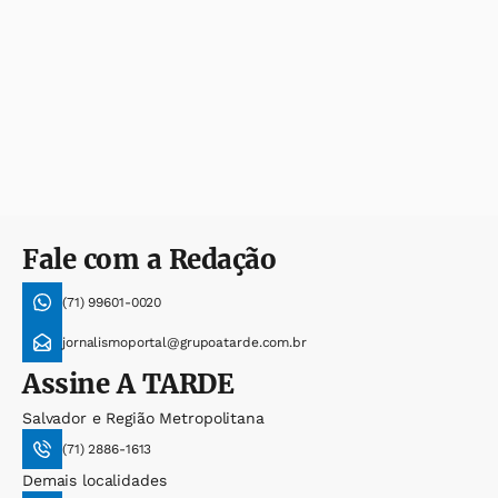
Fale com a Redação
(71) 99601-0020
jornalismoportal@grupoatarde.com.br
Assine
A TARDE
Salvador e Região Metropolitana
(71) 2886-1613
Demais localidades