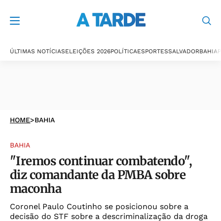
ÚLTIMAS NOTÍCIAS
ELEIÇÕES 2026
POLÍTICA
ESPORTES
SALVADOR
BAHIA
P
HOME
>
BAHIA
BAHIA
"Iremos continuar combatendo",
diz comandante da PMBA sobre
maconha
Coronel Paulo Coutinho se posicionou sobre a
decisão do STF sobre a descriminalização da droga