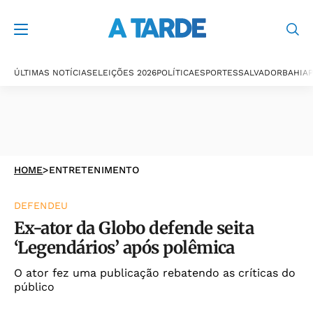
ÚLTIMAS NOTÍCIAS
ELEIÇÕES 2026
POLÍTICA
ESPORTES
SALVADOR
BAHIA
P
HOME
>
ENTRETENIMENTO
DEFENDEU
Ex-ator da Globo defende seita
‘Legendários’ após polêmica
O ator fez uma publicação rebatendo as críticas do
público