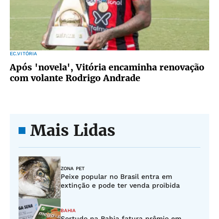
EC.VITÓRIA
Após 'novela', Vitória encaminha renovação
com volante Rodrigo Andrade
Mais Lidas
ZONA PET
Peixe popular no Brasil entra em
extinção e pode ter venda proibida
BAHIA
Sortudo na Bahia fatura prêmio em