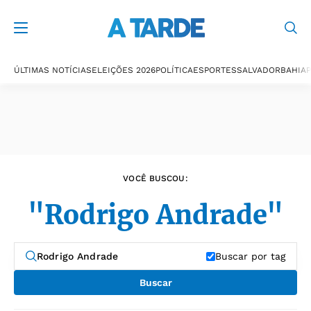
Últimas notícias
ÚLTIMAS NOTÍCIAS
ELEIÇÕES 2026
POLÍTICA
ESPORTES
SALVADOR
BAHIA
P
VOCÊ BUSCOU:
"Rodrigo Andrade"
Buscar por tag
Buscar