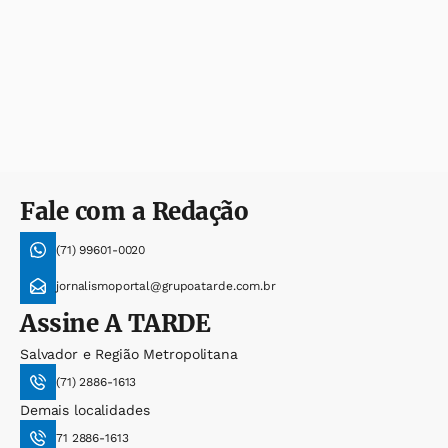
Fale com a Redação
(71) 99601-0020
jornalismoportal@grupoatarde.com.br
Assine
A TARDE
Salvador e Região Metropolitana
(71) 2886-1613
Demais localidades
71 2886-1613