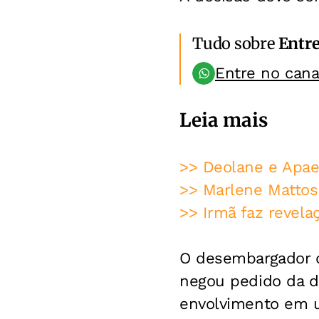
Tudo sobre
Entr
Entre no can
Leia mais
>> Deolane e Apae
>> Marlene Mattos 
>> Irmã faz revela
O desembargador q
negou pedido da d
envolvimento em u