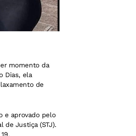
quer momento da
 Dias, ela
elaxamento de
do e aprovado pelo
 de Justiça (STJ).
 19.