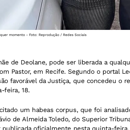
lquer momento - Foto: Reprodução / Redes Sociais
mãe de Deolane, pode ser liberada a qual
om Pastor, em Recife. Segundo o portal Leo
ão favorável da Justiça, que concedeu o r
-feira, 18.
icitado um habeas corpus, que foi analisa
io de Almeida Toledo, do Superior Tribunal
 publicada oficialmente nesta quinta-feira,