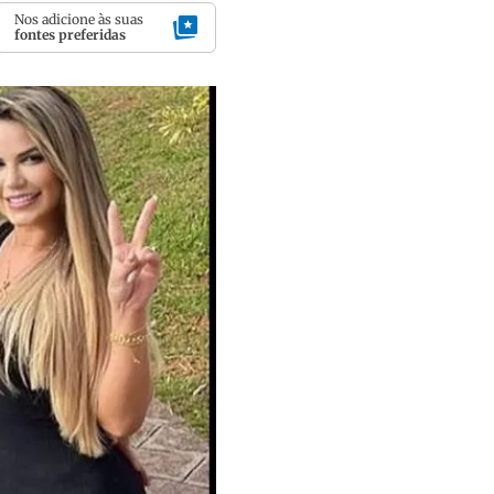
Nos adicione às suas
fontes preferidas