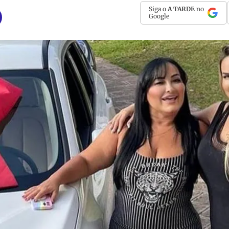
Siga o
A TARDE
no
Google