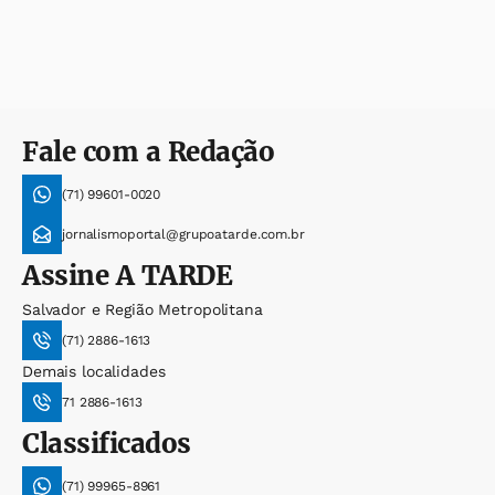
Fale com a Redação
(71) 99601-0020
jornalismoportal@grupoatarde.com.br
Assine
A TARDE
Salvador e Região Metropolitana
(71) 2886-1613
Demais localidades
71 2886-1613
Classificados
(71) 99965-8961