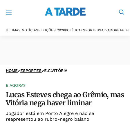
ÚLTIMAS NOTÍCIAS
ELEIÇÕES 2026
POLÍTICA
ESPORTES
SALVADOR
BAHIA
P
HOME
>
ESPORTES
>
E.C.VITÓRIA
E AGORA?
Lucas Esteves chega ao Grêmio, mas
Vitória nega haver liminar
Jogador está em Porto Alegre e não se
reapresentou ao rubro-negro baiano