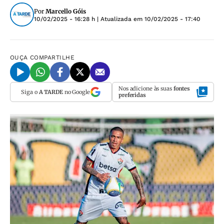
Por
Marcello Góis
10/02/2025 - 16:28 h
| Atualizada em
10/02/2025 - 17:40
OUÇA
COMPARTILHE
Nos adicione às suas
fontes
Siga o
A TARDE
no Google
preferidas