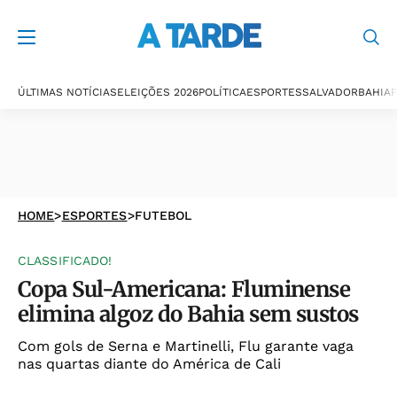
ÚLTIMAS NOTÍCIAS
ELEIÇÕES 2026
POLÍTICA
ESPORTES
SALVADOR
BAHIA
P
HOME
>
ESPORTES
>
FUTEBOL
CLASSIFICADO!
Copa Sul-Americana: Fluminense
elimina algoz do Bahia sem sustos
Com gols de Serna e Martinelli, Flu garante vaga
nas quartas diante do América de Cali