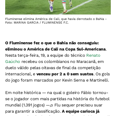
Fluminense elimina América de Cali, que havia derrotado o Bahia -
Foto: MARINA GARCIA / FLUMINENSE F.C.
O Fluminense fez o que o Bahia não conseguiu:
eliminou o América de Cali na Copa Sul-Americana
.
Nesta terça-feira, 19, a equipe do técnico
Renato
Gaúcho
recebeu os colombianos no Maracanã, em
duelo válido pelas oitavas de final da competição
internacional, e
venceu por 2 a 0 sem sustos
. Os gols
do jogo foram marcados por Kevin Serna e Martinelli.
Em noite histórica — na qual o goleiro Fábio tornou-
se o jogador com mais partidas na história do futebol
mundial (1.391 jogos) —,o Flu sequer precisou suar
para garantir a classificação.
A equipe carioca já