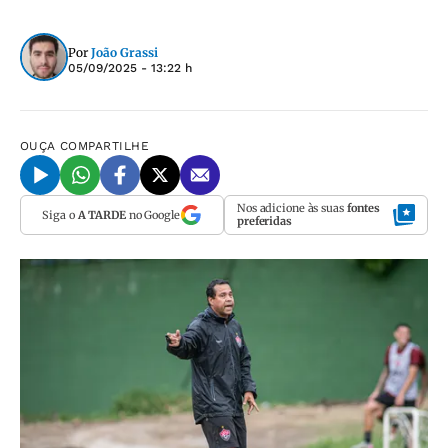
Por
João Grassi
05/09/2025 - 13:22 h
OUÇA
COMPARTILHE
Nos adicione às suas
fontes
Siga o
A TARDE
no Google
preferidas