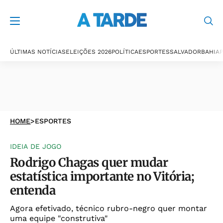
ÚLTIMAS NOTÍCIAS
ELEIÇÕES 2026
POLÍTICA
ESPORTES
SALVADOR
BAHIA
P
HOME
>
ESPORTES
IDEIA DE JOGO
Rodrigo Chagas quer mudar
estatística importante no Vitória;
entenda
Agora efetivado, técnico rubro-negro quer montar
uma equipe "construtiva"