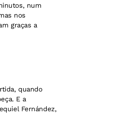
 minutos, num
 mas nos
am graças a
rtida, quando
eça. E a
zequiel Fernández,