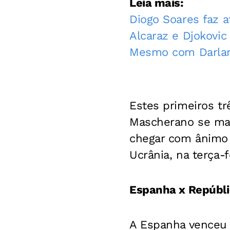
Leia mais:
Diogo Soares faz a
Alcaraz e Djokovic
Mesmo com Darlan i
Estes primeiros t
Mascherano se mant
chegar com ânimo r
Ucrânia, na terça-f
Espanha x Repúbl
A Espanha venceu 