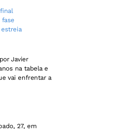
final
 fase
 estreia
or Javier
anos na tabela e
e vai enfrentar a
bado, 27, em