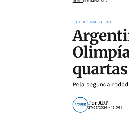
HOME
>
OLIMPÍADAS
FUTEBOL MASCULINO
Argenti
Olimpía
quartas
Pela segunda rodad
Por
AFP
27/07/2024 - 13:06 h