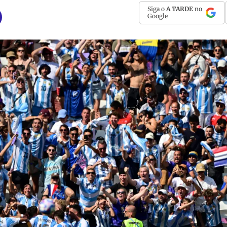
Siga o
A TARDE
no
Google