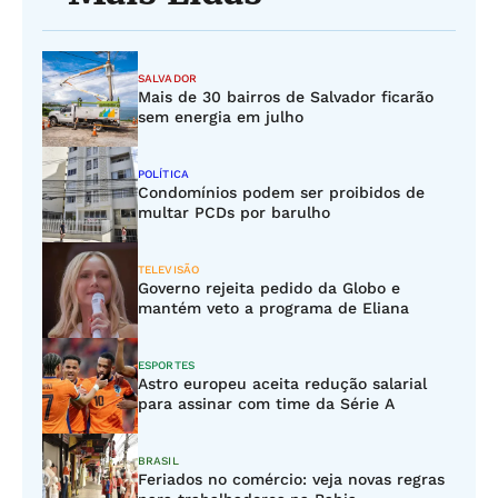
SALVADOR
Mais de 30 bairros de Salvador ficarão
sem energia em julho
POLÍTICA
Condomínios podem ser proibidos de
multar PCDs por barulho
TELEVISÃO
Governo rejeita pedido da Globo e
mantém veto a programa de Eliana
ESPORTES
Astro europeu aceita redução salarial
para assinar com time da Série A
BRASIL
Feriados no comércio: veja novas regras