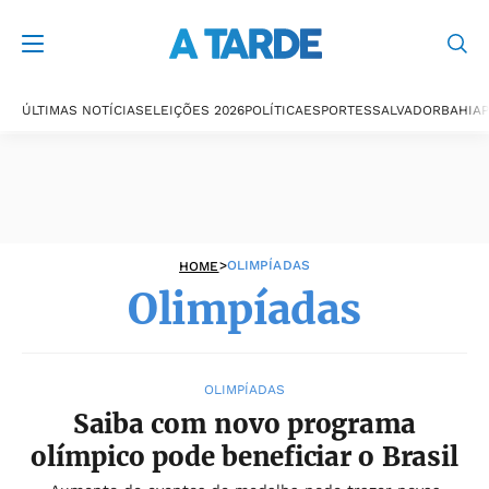
Olimpíadas
ÚLTIMAS NOTÍCIAS
ELEIÇÕES 2026
POLÍTICA
ESPORTES
SALVADOR
BAHIA
P
>
OLIMPÍADAS
HOME
Olimpíadas
OLIMPÍADAS
Saiba com novo programa
olímpico pode beneficiar o Brasil