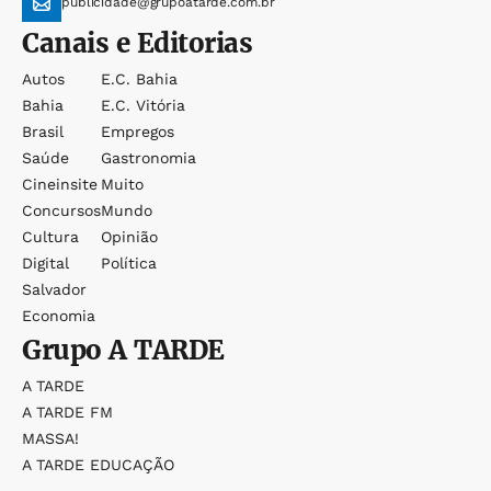
publicidade@grupoatarde.com.br
Canais e Editorias
Autos
E.c. Bahia
Bahia
E.c. Vitória
Brasil
Empregos
Saúde
Gastronomia
Cineinsite
Muito
Concursos
Mundo
Cultura
Opinião
Digital
Política
Salvador
Economia
Grupo
A TARDE
A TARDE
A TARDE FM
MASSA!
A TARDE EDUCAÇÃO