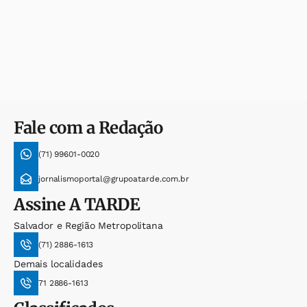
Fale com a Redação
(71) 99601-0020
jornalismoportal@grupoatarde.com.br
Assine
A TARDE
Salvador e Região Metropolitana
(71) 2886-1613
Demais localidades
71 2886-1613