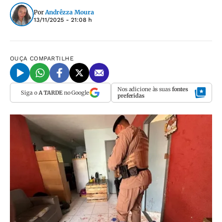
Por
Andrêzza Moura
13/11/2025 - 21:08 h
OUÇA
COMPARTILHE
Nos adicione às suas
fontes
Siga o
A TARDE
no Google
preferidas