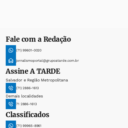
Fale com a Redação
(71) 99601-0020
jornalismoportal@grupoatarde.com.br
Assine
A TARDE
Salvador e Região Metropolitana
(71) 2886-1613
Demais localidades
71 2886-1613
Classificados
(71) 99965-8961