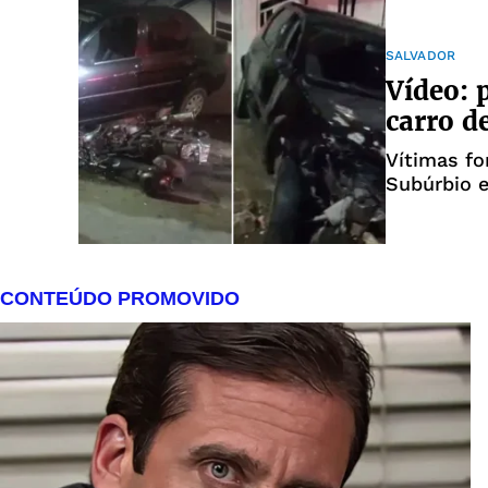
SALVADOR
Vídeo: 
carro d
Vítimas f
Subúrbio 