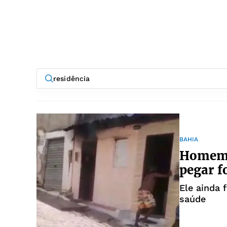
BAHIA
Homem 
pegar f
Ele ainda 
saúde