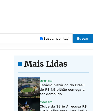
Buscar por tag
Buscar
Mais Lidas
ESPORTES
Estádio histórico do Brasil
de R$ 1,5 bilhão começa a
ser demolido
ESPORTES
Clube da Série A recusa R$
6,9 bilhões para virar SAF e