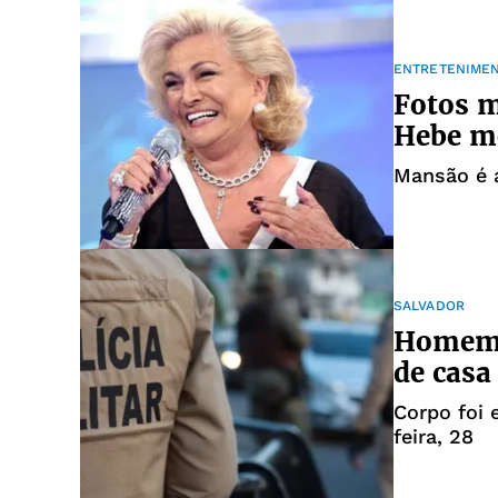
ENTRETENIME
Fotos 
Hebe m
Mansão é 
SALVADOR
Homem 
de casa
Corpo foi
feira, 28