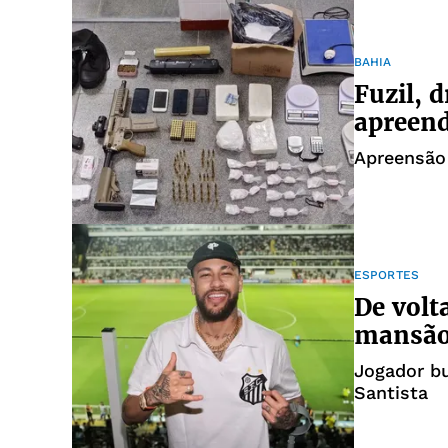
BAHIA
Fuzil, 
apreend
Apreensão 
ESPORTES
De volt
mansão
Jogador b
Santista