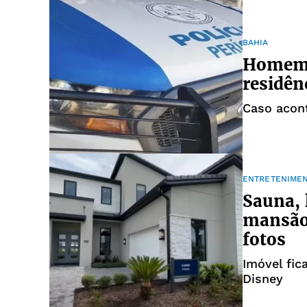
BAHIA
Homem 
residên
Caso acont
ENTRETENIME
Sauna, 
mansão
fotos
Imóvel fic
Disney