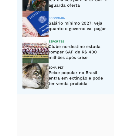
aguarda oferta
ECONOMIA
Salário mínimo 2027: veja
quanto o governo vai pagar
ESPORTES
Clube nordestino estuda
romper SAF de R$ 400
milhões após crise
ZONA PET
Peixe popular no Brasil
entra em extinção e pode
ter venda proibida