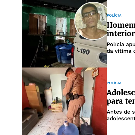
POLÍCIA
Homem 
interio
Polícia ap
da vítima 
POLÍCIA
Adolesc
para te
Antes de s
adolescent