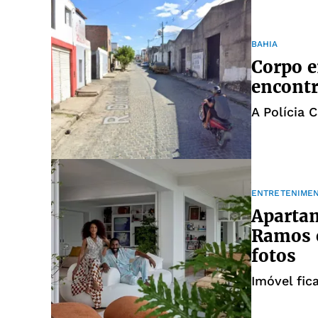
BAHIA
Corpo e
encontr
A Polícia C
ENTRETENIME
Apartam
Ramos é
fotos
Imóvel fic