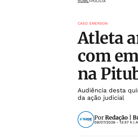
HOME
>
POLÍCIA
CASO EMERSON
Atleta 
com emp
na Pitu
Audiência desta qu
da ação judicial
Por
Redação | B
08/07/2026 - 13:57 h
| 