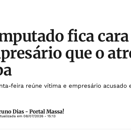
amputado fica cara
resário que o at
ba
inta-feira reúne vítima e empresário acusad
runo Dias - Portal Massa!
Atualizada em
08/07/2026 - 15:13