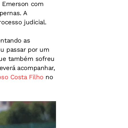
u Emerson com
pernas. A
ocesso judicial.
entando as
ou passar por um
 que também sofreu
everá acompanhar,
so Costa Filho
no