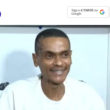
Siga o
A TARDE
no
Google