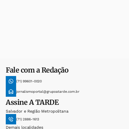
Fale com a Redação
(71) 99601-0020
jornalismoportal@grupoatarde.com.br
Assine
A TARDE
Salvador e Região Metropolitana
(71) 2886-1613
Demais localidades