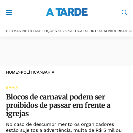
ÚLTIMAS NOTÍCIAS
ELEIÇÕES 2026
POLÍTICA
ESPORTES
SALVADOR
BAHIA
P
HOME
>
POLÍTICA
>
BAHIA
BAHIA
Blocos de carnaval podem ser
proibidos de passar em frente a
igrejas
No caso de descumprimento os organizadores
estão sujeitos a advertência, multa de R$ 5 mil ou