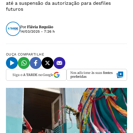
até a suspensão da autorização para desfiles
futuros
Por
Flávia Requião
14/03/2025 - 7:26 h
OUÇA
COMPARTILHE
Nos adicione às suas
fontes
Siga o
A TARDE
no Google
preferidas