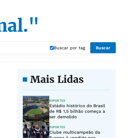
nal."
Buscar por tag
Buscar
Mais Lidas
ESPORTES
Estádio histórico do Brasil
de R$ 1,5 bilhão começa a
ser demolido
ESPORTES
Clube multicampeão da
Europa é vendido por