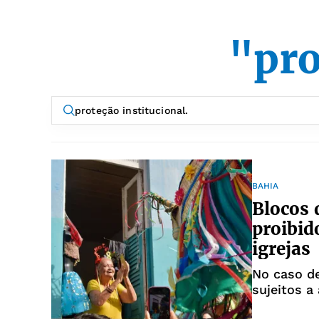
"pro
BAHIA
Blocos 
proibid
igrejas
No caso d
sujeitos a
suspensão 