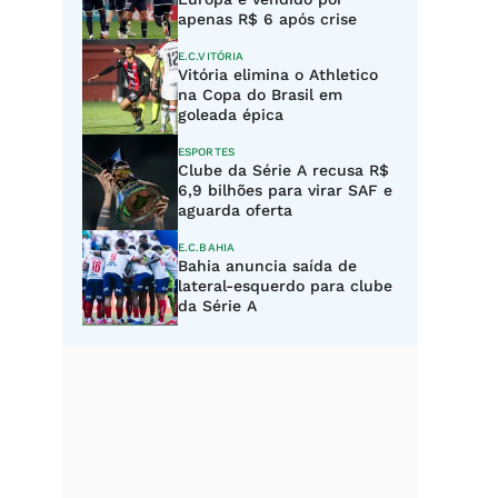
apenas R$ 6 após crise
E.C.VITÓRIA
Vitória elimina o Athletico
na Copa do Brasil em
goleada épica
ESPORTES
Clube da Série A recusa R$
6,9 bilhões para virar SAF e
aguarda oferta
E.C.BAHIA
Bahia anuncia saída de
lateral-esquerdo para clube
da Série A