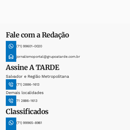
Fale com a Redação
(71) 99601-0020
jornalismoportal@grupoatarde.com.br
Assine
A TARDE
Salvador e Região Metropolitana
(71) 2886-1613
Demais localidades
71 2886-1613
Classificados
(71) 99965-8961