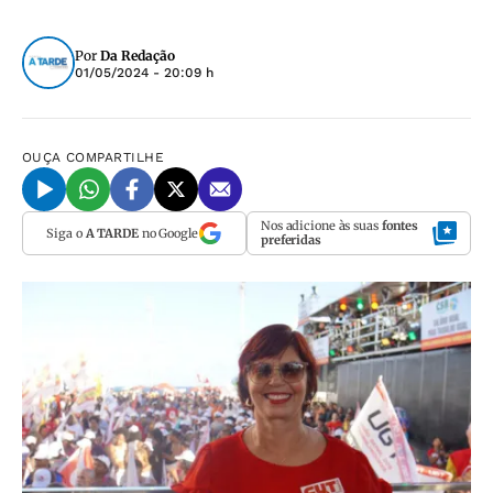
Por
Da Redação
01/05/2024 - 20:09 h
OUÇA
COMPARTILHE
Nos adicione às suas
fontes
Siga o
A TARDE
no Google
preferidas