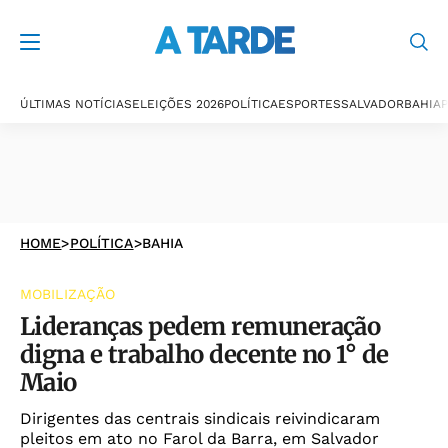
ÚLTIMAS NOTÍCIAS
ELEIÇÕES 2026
POLÍTICA
ESPORTES
SALVADOR
BAHIA
P
HOME
>
POLÍTICA
>
BAHIA
MOBILIZAÇÃO
Lideranças pedem remuneração
digna e trabalho decente no 1° de
Maio
Dirigentes das centrais sindicais reivindicaram
pleitos em ato no Farol da Barra, em Salvador