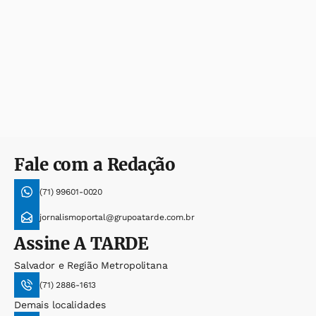
Fale com a Redação
(71) 99601-0020
jornalismoportal@grupoatarde.com.br
Assine
A TARDE
Salvador e Região Metropolitana
(71) 2886-1613
Demais localidades