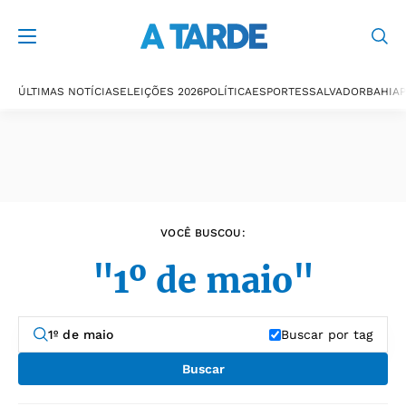
Últimas notícias
ÚLTIMAS NOTÍCIAS
ELEIÇÕES 2026
POLÍTICA
ESPORTES
SALVADOR
BAHIA
P
VOCÊ BUSCOU:
"1º de maio"
Buscar por tag
Buscar