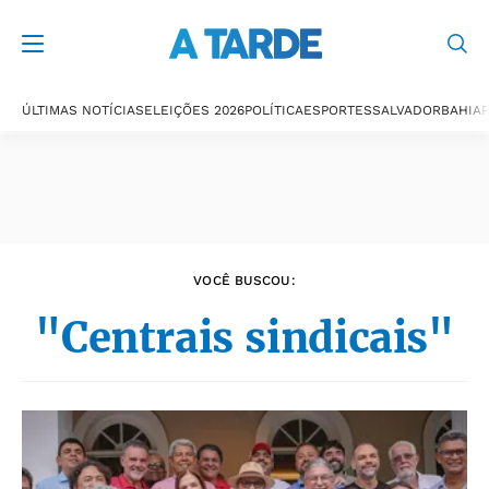
Últimas notícias
ÚLTIMAS NOTÍCIAS
ELEIÇÕES 2026
POLÍTICA
ESPORTES
SALVADOR
BAHIA
P
VOCÊ BUSCOU:
"Centrais sindicais"