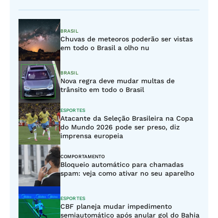
BRASIL
Chuvas de meteoros poderão ser vistas
em todo o Brasil a olho nu
BRASIL
Nova regra deve mudar multas de
trânsito em todo o Brasil
ESPORTES
Atacante da Seleção Brasileira na Copa
do Mundo 2026 pode ser preso, diz
imprensa europeia
COMPORTAMENTO
Bloqueio automático para chamadas
spam: veja como ativar no seu aparelho
ESPORTES
CBF planeja mudar impedimento
semiautomático após anular gol do Bahia