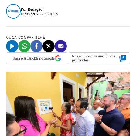
Por
Redação
13/02/2025 - 15:03 h
OUÇA
COMPARTILHE
Nos adicione às suas
fontes
Siga o
A TARDE
no Google
preferidas